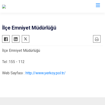
Kocaeli
İlçe Emniyet Müdürlüğü
Gebze
Başiskele
Gölcük
Darıca
İlçe Emniyet Müdürlüğü
Kandıra
Çayırova
Karamürsel
Dilovası
Tel :155 - 112
Körfez
İzmit
Web Sayfası :
http://www.yerkoy.pol.tr/
Derince
Kartepe