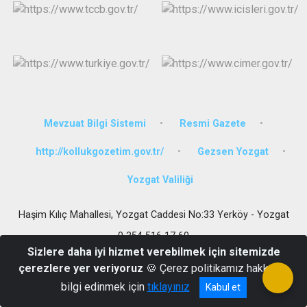
Mevzuat Bilgi Sistemi
Resmi Gazete
http://kollukgozetim.gov.tr/
Gezsen Yozgat
Yozgat Valiliği
Haşim Kılıç Mahallesi, Yozgat Caddesi No:33 Yerköy - Yozgat
0 354 516 17 60
Sizlere daha iyi hizmet verebilmek için sitemizde
çerezlere yer veriyoruz
🍪 Çerez politikamız hakkında
bilgi edinmek için
tıklayınız
Kabul et